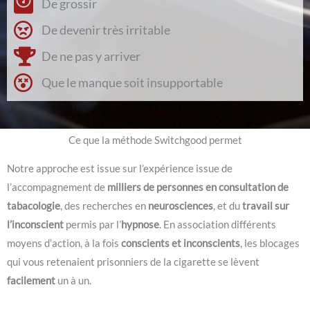
De grossir
De devenir très irritable
De ne pas y arriver
Que le manque soit insupportable
Ce que la méthode Switchgood permet
Notre approche est issue sur l’expérience issue de
l’accompagnement de
milliers de personnes en consultation de
tabacologie
, des recherches en
neurosciences
, et du
travail sur
l’inconscient
permis par l’
hypnose
. En association différents
moyens d’action, à la fois
conscients et inconscients
, les blocages
qui vous retenaient prisonniers de la cigarette se lèvent
facilement
un à un.