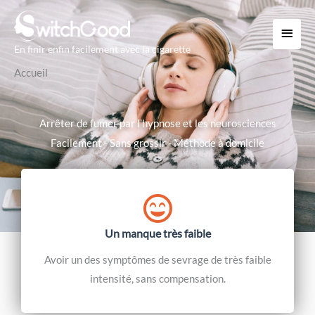
Aller
Menu
au
princi
contenu
En finir enfin facilement avec la cigarette
Accueil
Arrêter de fumer par l'hypnose et les neurosciences
Facilement - Sans grossir - Méthode à domicile
Un manque très faible
Avoir un des symptômes de sevrage de très faible
intensité, sans compensation.