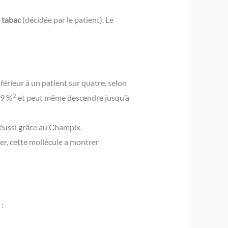
u tabac
(décidée par le patient). Le
nférieur à un patient sur quatre, selon
2
19 %
et peut même descendre jusqu’à
réussi grâce au Champix.
r, cette mollécule a montrer
 :