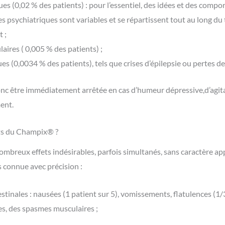
es (0,02 % des patients) : pour l’essentiel, des idées et des compo
s psychiatriques sont variables et se répartissent tout au long du
 ;
aires ( 0,005 % des patients) ;
es (0,0034 % des patients), tels que crises d’épilepsie ou pertes d
nc être immédiatement arrêtée en cas d’humeur dépressive,d’agitat
ent.
ts du Champix® ?
nombreux effets indésirables, parfois simultanés, sans caractère ap
s connue avec précision :
stinales : nausées (1 patient sur 5), vomissements, flatulences (1/3
s, des spasmes musculaires ;