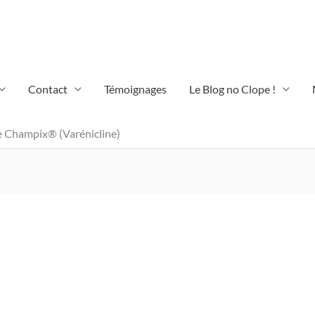
Contact
Témoignages
Le Blog no Clope !
le Champix® (Varénicline)