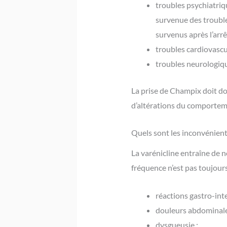
troubles psychiatriqu
survenue des trouble
survenus après l’arrêt
troubles cardiovascul
troubles neurologiqu
La prise de Champix doit do
d’altérations du comportem
Quels sont les inconvénien
La varénicline entraîne de 
fréquence n’est pas toujour
réactions gastro-inte
douleurs abdominale
dysgueusie ;