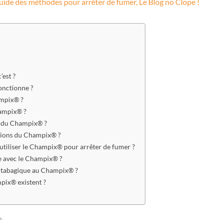
uide des méthodes pour arrêter de fumer
,
Le Blog no Clope !
’est ?
nctionne ?
ampix® ?
hampix® ?
s du Champix® ?
ations du Champix® ?
utiliser le Champix® pour arrêter de fumer ?
e avec le Champix® ?
e tabagique au Champix® ?
pix® existent ?
®