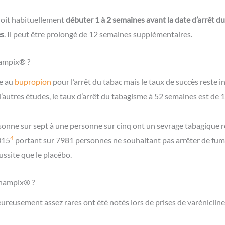
oit habituellement
débuter 1 à 2 semaines avant la date d’arrêt d
s
. Il peut être prolongé de 12 semaines supplémentaires.
hampix® ?
re au
bupropion
pour l’arrêt du tabac mais le taux de succès reste i
d’autres études, le taux d’arrêt du tabagisme à 52 semaines est de 
sonne sur sept à une personne sur cinq ont un sevrage tabagique 
4
015
portant sur 7981 personnes ne souhaitant pas arrêter de fume
ussite que le placébo.
Champix® ?
ureusement assez rares ont été notés lors de prises de varénicline