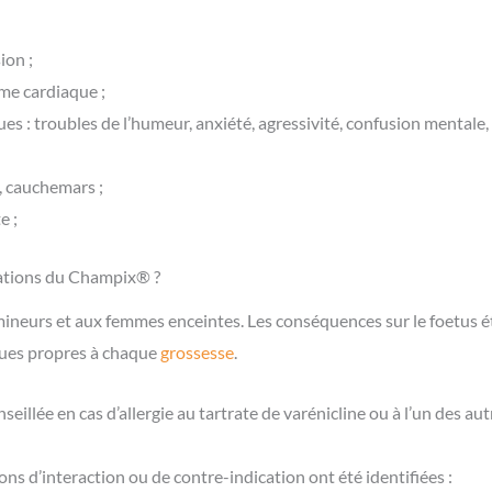
ion ;
me cardiaque ;
es : troubles de l’humeur, anxiété, agressivité, confusion mentale,
, cauchemars ;
e ;
cations du Champix® ?
 mineurs et aux femmes enceintes. Les conséquences sur le foetus é
ques propres à chaque
grossesse
.
seillée en cas d’allergie au tartrate de varénicline ou à l’un des 
ns d’interaction ou de contre-indication ont été identifiées :