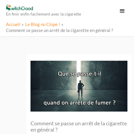
Aller
Menu
au
En finir enfin facilement avec la cigarette
princi
contenu
Accueil
Le Blog no Clope !
Comment se passe un arrêt de la cigarette en général ?
Comment se passe un arrêt de la cigarette
en général ?