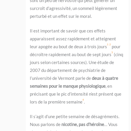
sont un peu de nervosité qui peut générer un
surcroît d’agressivité, un sommeil légèrement
perturbé et un effet sur le moral.
Il est important de savoir que ces effets
apparaissent assez rapidement et atteignent
1
2
leur apogée au bout de deux à trois jours
pour
3
décroître rapidement au bout de sept jours
(cinq
jours selon certaines sources). Une étude de
2007 du département de psychiatrie de
l’université de Vermont parle de
deux à quatre
semaines pour le manque physiologique
, en
précisant que le pic d’intensité n’est présent que
4
lors de la première semaine
.
Il s’agit d’une petite semaine de désagréments.
Nous parlons de
nicotine, pas d’héroïne
… Vous