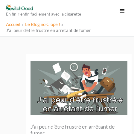
Aller
Menu
au
En finir enfin facilement avec la cigarette
princi
contenu
Accueil
Le Blog no Clope !
J’ai peur d’être frustré en arrêtant de fumer
J’ai peur d’être frustré en arrêtant de
fumer