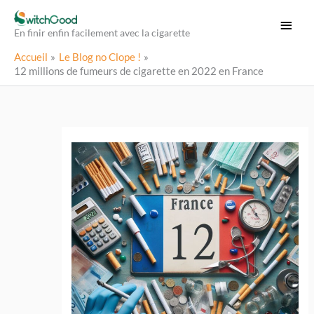
Aller
Menu
au
En finir enfin facilement avec la cigarette
princi
contenu
Accueil
Le Blog no Clope !
12 millions de fumeurs de cigarette en 2022 en France